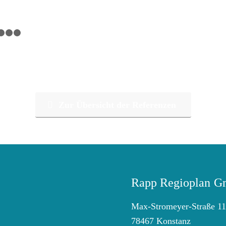
1
2
3
4
Zur Übersicht der Referenzen
Rapp Regioplan 
Max-Stromeyer-Straße 1
78467 Konstanz