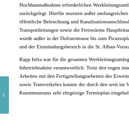
Hochbaumaßnahme erforderlichen Werkleitungsumle
zurückgelegt. Hierfür mussten außer umfangreichen 
öffentliche Beleuchtung und Kanalisationsanschlus
Transportleitungen sowie die Fernwärme Hauptleitun
wurde außer in der Dufourstrasse bis zum Picassop
und der Einmündungsbereich in die St. Alban-Vorstad
Rapp Infra war für die gesamten Werkleitungsumleg
Inbetriebnahme verantwortlich. Trotz den engen inne
Arbeiten mit den Fertigstellungsarbeiten des Erweit
Verlegung Floßkanal,
sowie Tramverkehrs konnte der durch den weit im V
Erschließung
Kunstmuseums sehr ehrgeizige Terminplan eingehal
Gewerbegebiet West in
Maulburg