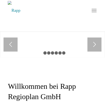
1
2
3
4
5
6
7
Willkommen bei Rapp
Regioplan GmbH